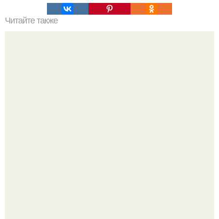
Читайте также
Жареные пирожки "Моментальные" на кефире и
твороге.
Татарский пирог "Сметанник".