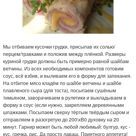
Мы отбиваем кусочки грудки, присыпав их солью/
перцем/травками и положив между плёнкой. Размеры
куриной грудки должны быть примерно равной шайбам
ветчины. Из всех необходимых компонентов готовим
соус, всё взбив, и выливаем его в форму для запекания.
На отбитое мясо кладём по шайбе ветчины и шайбе
плавленого сыра (для тоста), посыпаем сушёным
тимьяном, заворачиваем в рулетики и выкладываем в
форму в соус (если нужно, закрепляем деревянными
шпажками. Посыпаем сверху тёртым твёрдым сыром и
отправляем в разогретую до 200\xB0 духовку на 20
минут. Гарнир может быть любой любимый: булгур, кус -
кус, гречка, рис. Да просто лаваш. Приятного аппетита!