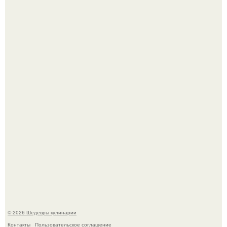
Сын Луи де фюнеса, который выбрал свой путь.
Самая популярная еда летом - мороженое.
© 2026 Шедевры кулинарии
Контакты
Пользовательское соглашение