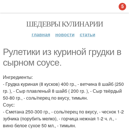
5
ШЕДЕВРЫ КУЛИНАРИИ
главная
новости
статьи
Рулетики из куриной грудки в
сырном соусе.
Ингредиенты:
- Грудка куриная (8 кусков) 400 гр., - ветчина 8 шайб (250
гр. ), - Сыр плавленый 8 шайб ( 200 гр. ), - Сыр твёрдый
50-80 гр., - соль/перец по вкусу, тимьян.
Соус:
- Сметана 250-300 гр., - соль/перец по вкусу, - чеснок 1-2
зубчика (порубить мелко), - горчица нежная 1-2 ч. л., -
вино белое сухое 50 мл., - тимьян.