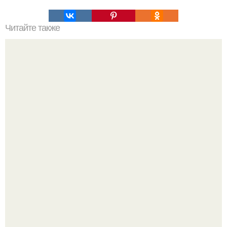
Читайте также
Быстрый рецепт "Блины в бутылке".
Юра музыченко недавно отпраздновал свой день