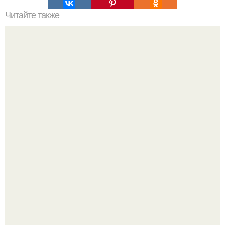
Читайте также
Капустные оладушки на кефире.
Варенье - пятиминутка в 1 прием из любого вида ягод:
никакой длительной варки, все витамины на месте!