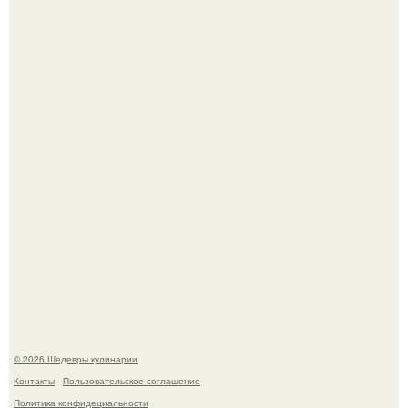
Самая популярная еда летом - мороженое.
Первый раз я попробовал его, когда приехал в гости к
деду.
© 2026 Шедевры кулинарии
Контакты
Пользовательское соглашение
Политика конфидециальности