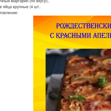
чный маргарин (по вкусу);.
 яйца крупные (4 шт..
товление: