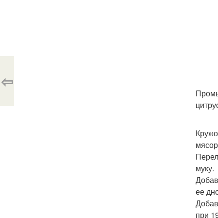
⇦
Промы
цитрус
Кружо
мясор
Перел
муку.
Добав
ее дн
Добав
при 1