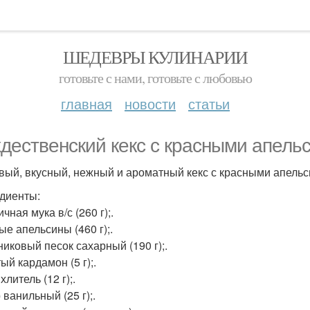
ШЕДЕВРЫ КУЛИНАРИИ
готовьте с нами, готовьте с любовью
главная
новости
статьи
дественский кекс с красными апель
вый, вкусный, нежный и ароматный кекс с красными апель
диенты:
ная мука в/с (260 г);.
ые апельсины (460 г);.
никовый песок сахарный (190 г);.
ый кардамон (5 г);.
литель (12 г);.
ванильный (25 г);.