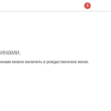
5
синами.
синами можно включить в рождественское меню.