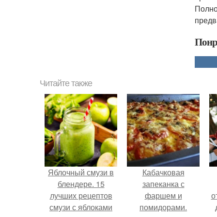
Полно
предв
Понр
Читайте также
Яблочный смузи в
Кабачковая
блендере. 15
запеканка с
лучших рецептов
фаршем и
о
смузи с яблоками
помидорами.