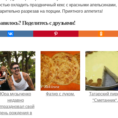
стью охладить праздничный кекс с красными апельсинами, 
арительно разрезав на порции. Приятного аппетита!
авилось? Поделитесь с друзьями!
Юра музыченко
Фатир с луком.
Татарский пир
недавно
"Сметанник".
тпраздновал свой
день рождения в