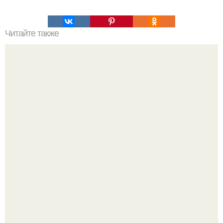
Читайте также
Пирог с мясом.
Варенье - пятиминутка в 1 прием из любого вида ягод: