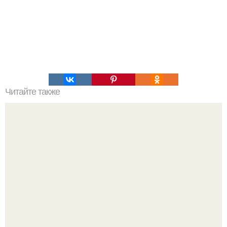
Читайте также
Сыpные лепeшки на кефиpе в сковopoде за 5 минут!