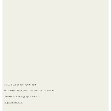
Лето - лучшее время для сочных овощей, свежей зелени
и салатов, которые готовятся буквально за несколько
минут.
Этот рецепт с первого раза даже у новичков получается.
© 2026 Шедевры кулинарии
Контакты
Пользовательское соглашение
Политика конфидециальности
Обратная связь