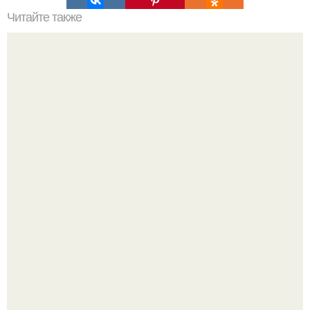
Читайте также
Торт "Королевский". Привлекло меня в этом тортике то,
что два коржа (песочный и безе) выпекаются вместе!
Варенье - пятиминутка в 1 прием из любого вида ягод: