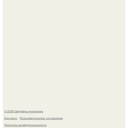
Мария порошина показала повзрослевшую дочь.
Самая популярная еда летом - мороженое.
© 2026 Шедевры кулинарии
Контакты
Пользовательское соглашение
Политика конфидециальности