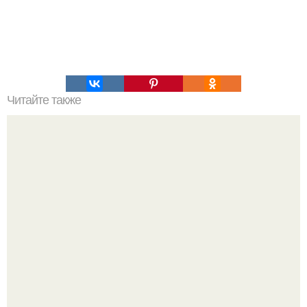
Читайте также
Куличи пасхальные - проверенные рецепты куличей.