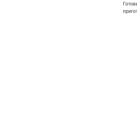
Готов
приго