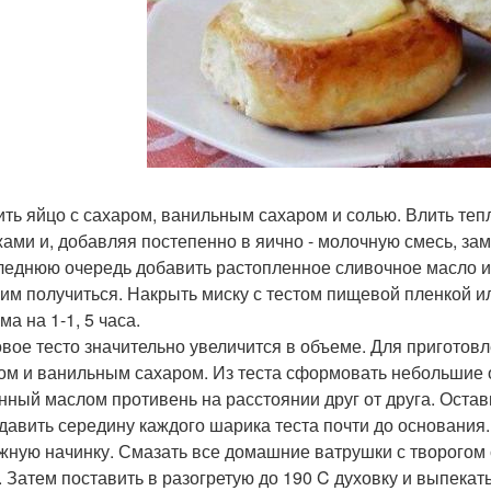
бить яйцо с сахаром, ванильным сахаром и солью. Влить те
ами и, добавляя постепенно в яично - молочную смесь, зам
леднюю очередь добавить растопленное сливочное масло и 
ким получиться. Накрыть миску с тестом пищевой пленкой и
а на 1-1, 5 часа.
товое тесто значительно увеличится в объеме. Для приготов
ом и ванильным сахаром. Из теста сформовать небольшие 
нный маслом противень на расстоянии друг от друга. Остав
одавить середину каждого шарика теста почти до основани
жную начинку. Смазать все домашние ватрушки с творогом 
. Затем поставить в разогретую до 190 C духовку и выпекать