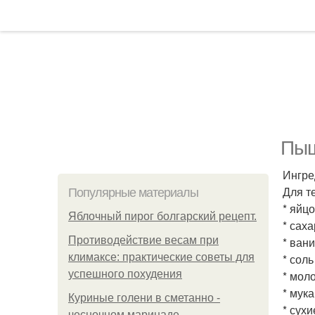
Пыш
Ингре
Для т
Популярные материалы
* яйцо
Яблочный пирог болгарский рецепт.
* сахар
Противодействие весам при
* вани
климаксе: практические советы для
* соль 
успешного похудения
* моло
* мука
Куриные голени в сметанно -
* сухи
чесночном маринаде.