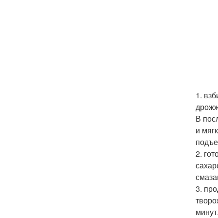
1. вз
дрожж
В пос
и мяг
подъем
2. го
сахар
смаза
3. пр
творо
минут