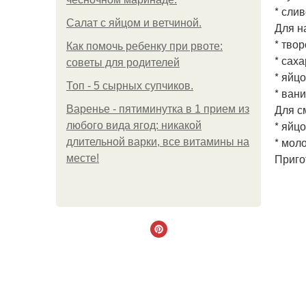
* слив
Салат с яйцом и ветчиной.
Для н
* твор
Как помочь ребенку при рвоте:
* сахар
советы для родителей
* яйцо
Топ - 5 сырных супчиков.
* вани
Для с
Варенье - пятиминутка в 1 прием из
* яйцо
любого вида ягод: никакой
* моло
длительной варки, все витамины на
Приго
месте!