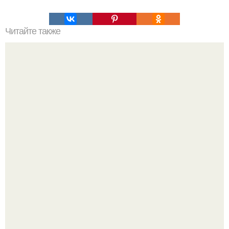
Читайте также
Подборка салатов со свежими огурчиками.
"Что она со своим лицом сделала?