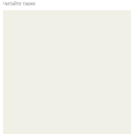
Читайте также
9 рецептов самых вкусных салатов от Натальи чагай.
Юра музыченко недавно отпраздновал свой день
рождения в кругу самых близких и родных людей.