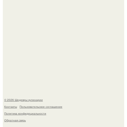
Сын Луи де фюнеса, который выбрал свой путь.
Лето - лучшее время для сочных овощей, свежей зелени
и салатов, которые готовятся буквально за несколько
минут.
© 2026 Шедевры кулинарии
Контакты
Пользовательское соглашение
Политика конфидециальности
Обратная связь