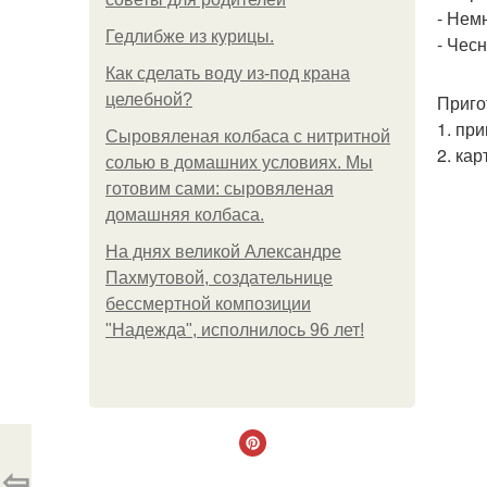
- Нем
Гедлибже из курицы.
- Чесн
Как сделать воду из-под крана
целебной?
Приго
1. пр
Сыровяленая колбаса с нитритной
2. ка
солью в домашних условиях. Мы
готовим сами: сыровяленая
домашняя колбаса.
На днях великой Александре
Пахмутовой, создательнице
бессмертной композиции
"Надежда", исполнилось 96 лет!
⇦