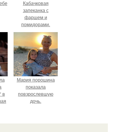
себе
Кабачковая
запеканка с
фаршем и
помидорами.
чты
й.
ла
Мария порошина
а
показала
 в
повзрослевшую
шая
дочь.
м
тий
".