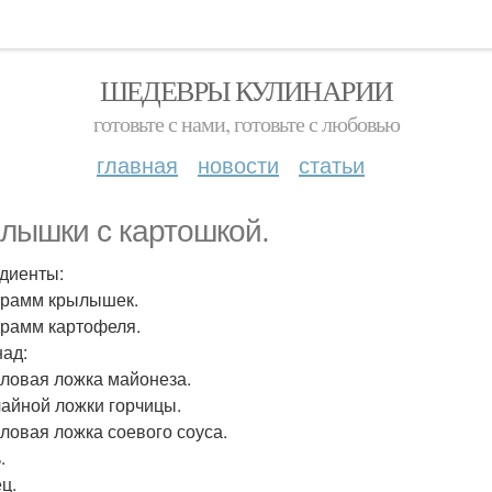
ШЕДЕВРЫ КУЛИНАРИИ
готовьте с нами, готовьте с любовью
главная
новости
статьи
лышки с картошкой.
диенты:
 грамм крылышек.
 грамм картофеля.
ад:
толовая ложка майонеза.
 чайной ложки горчицы.
оловая ложка соевого соуса.
.
ц.