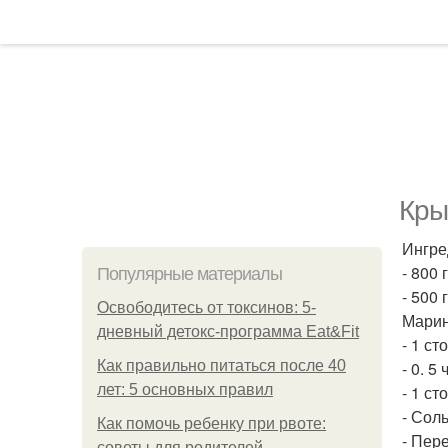
Кры
Ингре
- 800
Популярные материалы
- 500
Освободитесь от токсинов: 5-
Марин
дневный детокс-программа Eat&Fit
- 1 с
Как правильно питаться после 40
- 0. 5
лет: 5 основных правил
- 1 ст
- Соль
Как помочь ребенку при рвоте:
- Пере
советы для родителей