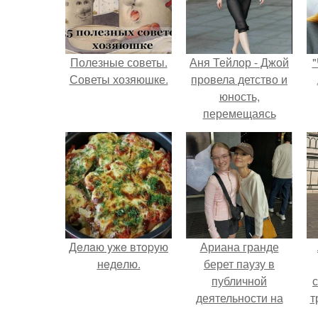
Полезные советы.
Аня Тейлор - Джой
"
Советы хозяюшке.
провела детство и
юность,
перемещаясь
между двумя
совершенно
разными
культурами -
Аргентиной и
Великобританией.
Дeлaю yжe втopую
Ариана гранде
нeдeлю.
берет паузу в
публичной
деятельности на
т
фоне слухов о