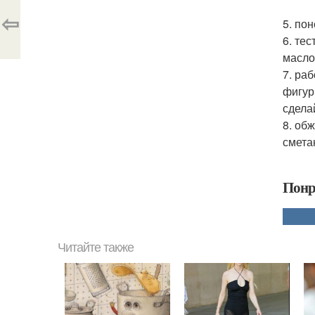
⇦
5. по
6. те
масло
7. ра
фигур
сдела
8. об
смета
Понр
Читайте также