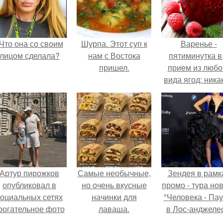
Что она со своим
Шурпа. Этот суп к
Варенье -
лицом сделала?
нам с Востока
пятиминутка в
пришел.
прием из любо
вида ягод: ника
длительной вар
все витамины 
месте!
Артур пирожков
Самые необычные,
Зендея в рамк
опубликовал в
но очень вкусные
промо - тура но
социальных сетях
начинки для
"Человека - Пау
рогательное фото
лаваша.
в Лос-анджеле
с супругой