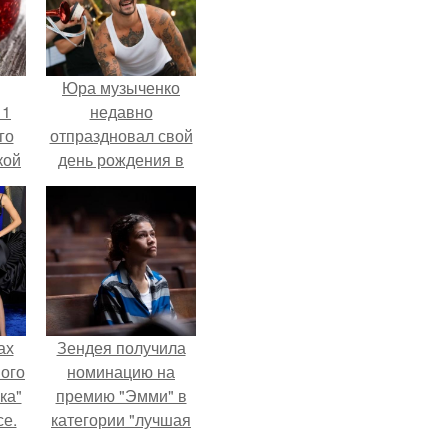
Юра музыченко
 1
недавно
го
отпраздновал свой
кой
день рождения в
ки,
кругу самых
на
близких и родных
людей.
ах
Зендея получила
вого
номинацию на
ка"
премию "Эмми" в
се.
категории "лучшая
актриса в