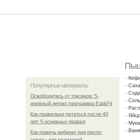
Пыш
- Кефи
- Сахар
Популярные материалы
- Сода
Освободитесь от токсинов: 5-
- Соль 
дневный детокс-программа Eat&Fit
- Раст
Как правильно питаться после 40
- Яйцо
лет: 5 основных правил
- Мука
- Вани
Как помочь ребенку при рвоте:
советы для родителей