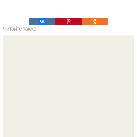
Читайте также
Обалденная вкусная запеканка картофельная с рыбкой.