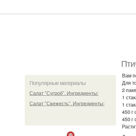
Пти
Вам п
Для т
Популярные материалы
2 паке
Салат "Сугроб". Ингредиенты:
1 ста
Салат "Свежесть". Ингредиенты:
1 стак
450 г
450 г
Расти