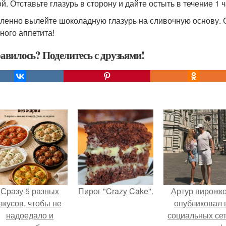
й. Отставьте глазурь в сторону и дайте остыть в течение 1 ч
дленно вылейте шоколадную глазурь на сливочную основу. 
ного аппетита!
авилось? Поделитесь с друзьями!
Сразу 5 разных
Пирог "Crazy Cake".
Артур пирожк
вкусов, чтобы не
опубликовал 
надоедало и
социальных се