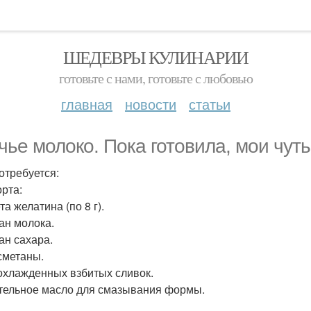
ШЕДЕВРЫ КУЛИНАРИИ
готовьте с нами, готовьте с любовью
главная
новости
статьи
чье молоко. Пока готовила, мои чуть
отребуется:
орта:
та желатина (по 8 г).
кан молока.
ан сахара.
 сметаны.
 охлажденных взбитых сливок.
тельное масло для смазывания формы.