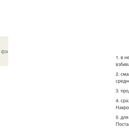
⇦
1. в 
взбив
2. см
средн
3. пр
4. ср
Накро
5. дл
Поста