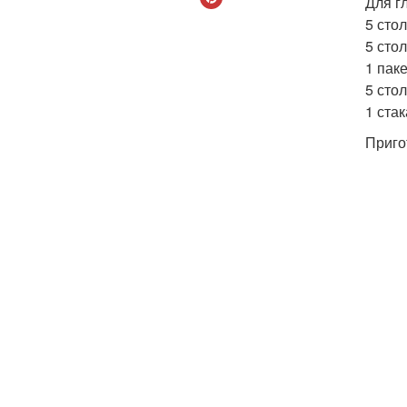
Для г
5 сто
5 сто
1 паке
5 сто
1 ста
Приго