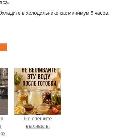
аса.
Охладите в холодильнике как минимум 5 часов.
ов
Не спешите
в
выливать.
тях