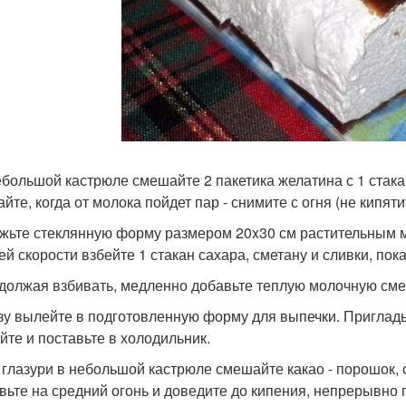
небольшой кастрюле смешайте 2 пакетика желатина с 1 стака
айте, когда от молока пойдет пар - снимите с огня (не кипят
ажьте стеклянную форму размером 20x30 см растительным 
ей скорости взбейте 1 стакан сахара, сметану и сливки, по
одолжая взбивать, медленно добавьте теплую молочную сме
азу вылейте в подготовленную форму для выпечки. Пригладь
йте и поставьте в холодильник.
я глазури в небольшой кастрюле смешайте какао - порошок, 
вьте на средний огонь и доведите до кипения, непрерывно