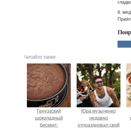
гладко
6. ме
Прият
Понр
Читайте также
Генуэзский
Юра музыченко
шоколадный
недавно
бисквит.
отпраздновал свой