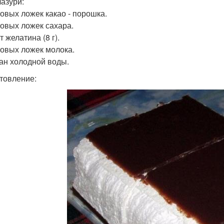
лазури:
ловых ложек какао - порошка.
ловых ложек сахара.
т желатина (8 г).
ловых ложек молока.
кан холодной воды.
товление: