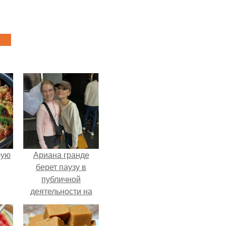
pую
Ариана гранде
берет паузу в
публичной
деятельности на
фоне слухов о
своем здоровье.