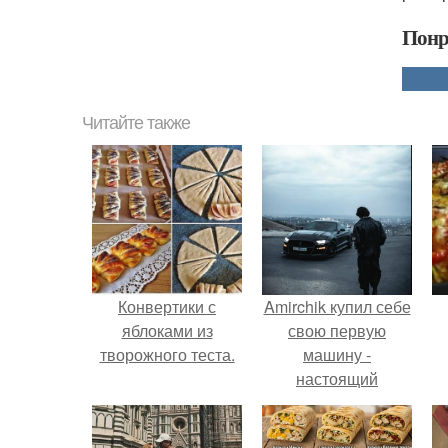
Понр
Читайте также
Конвертики с
Amirchik купил себе
яблоками из
свою первую
творожного теста.
машину -
настоящий
автомобиль мечты
для многих