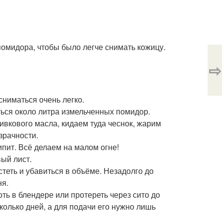
помидора, чтобы было легче снимать кожицу.
⇨
сниматься очень легко.
ься около литра измельченных помидор.
ивкового масла, кидаем туда чеснок, жарим
зрачности.
пит. Всё делаем на малом огне!
ый лист.
теть и убавиться в объёме. Незадолго до
ня.
оть в блендере или протереть через сито до
колько дней, а для подачи его нужно лишь