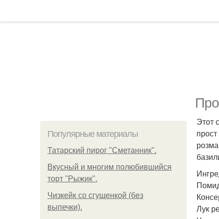
Про
Этот 
прост
Популярные материалы
розма
Татарский пирог "Сметанник".
базил
Вкусный и многим полюбившийся
Ингре
торт "Рыжик".
Помид
Чизкейк со сгущенкой (без
Консе
выпечки).
Лук ре