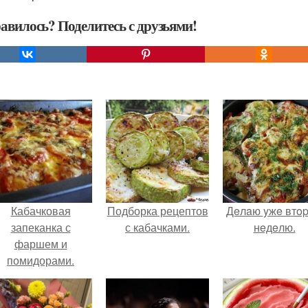
авилось? Поделитесь с друзьями!
Кабачковая
Подборка рецептов
Дeлaю yжe втo
запеканка с
с кабачками.
нeдeлю.
фаршем и
помидорами.