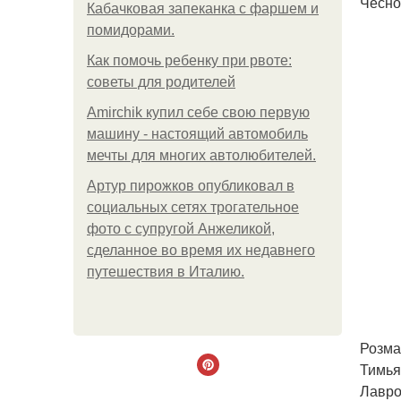
Чеснок
Кабачковая запеканка с фаршем и
помидорами.
Как помочь ребенку при рвоте:
советы для родителей
Amirchik купил себе свою первую
машину - настоящий автомобиль
мечты для многих автолюбителей.
Артур пирожков опубликовал в
социальных сетях трогательное
фото с супругой Анжеликой,
сделанное во время их недавнего
путешествия в Италию.
Розмар
Тимьян
Лавро