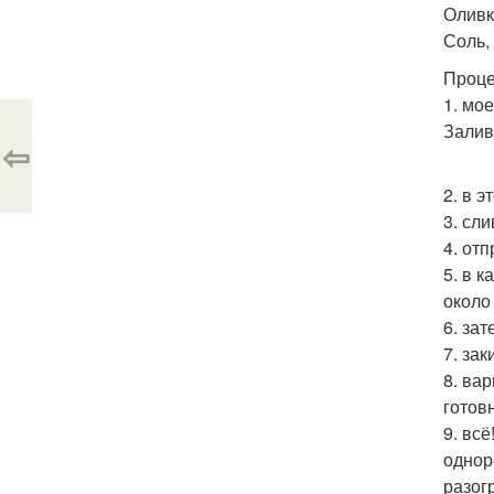
Оливк
Соль, 
Проце
1. мо
Залив
⇦
2. в э
3. сл
4. от
5. в 
около
6. за
7. за
8. ва
готов
9. вс
однор
разог