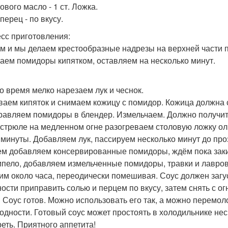
ового масло - 1 ст. Ложка.
перец - по вкусу.
сс приготовления:
ем и мы делаем крестообразные надрезы на верхней части 
аем помидоры кипятком, оставляем на несколько минут.
то время мелко нарезаем лук и чеснок.
иваем кипяток и снимаем кожицу с помидор. Кожица должна 
правляем помидоры в блендер. Измельчаем. Должно получит
кастрюле на медленном огне разогреваем столовую ложку ол
 минуты. Добавляем лук, пассируем несколько минут до про
тем добавляем консервированные помидоры, ждём пока заки
кипело, добавляем измельченные помидоры, травки и лавров
рим около часа, переодически помешивая. Соус должен загус
ности приправить солью и перцем по вкусу, затем снять с ог
ё! Соус готов. Можно использовать его так, а можно перемол
одности. Готовый соус может простоять в холодильнике нес
реть. Приятного аппетита!