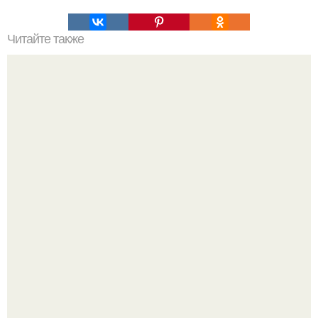
Читайте также
Леопардовый торт. Вот это красота!
Аня Тейлор - Джой провела детство и юность,