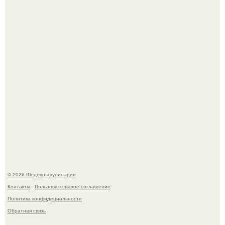
Не спешите выливать.
Мария порошина показала повзрослевшую дочь.
© 2026 Шедевры кулинарии
Контакты
Пользовательское соглашение
Политика конфидециальности
Обратная связь