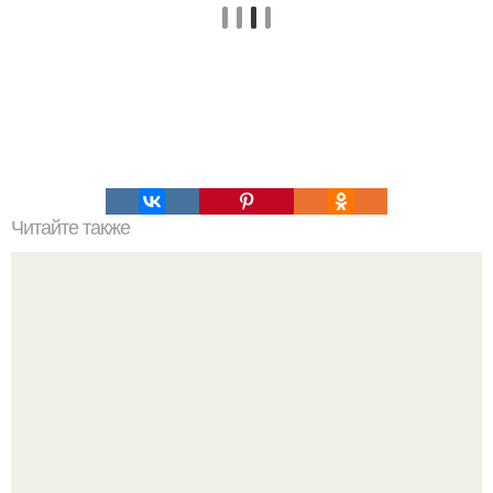
Читайте также
Медовая тыква - вкуснейший десерт.