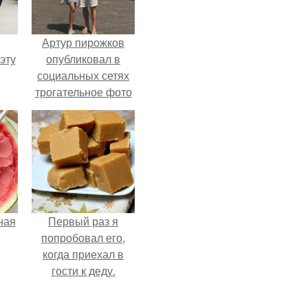
Артур пирожков
эту
опубликовал в
социальных сетях
трогательное фото
с супругой
Анжеликой,
сделанное во
время их недавнего
путешествия в
Италию.
ная
Первый раз я
попробовал его,
когда приехал в
гости к деду.