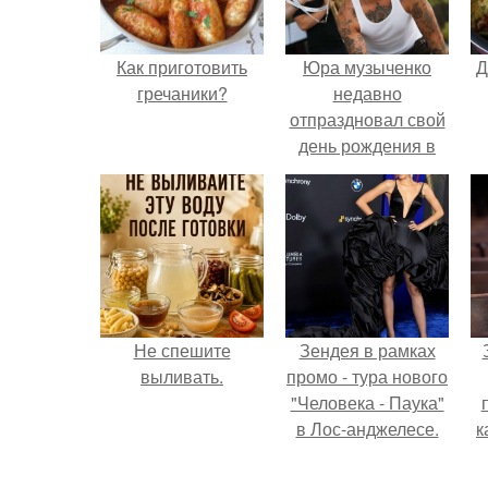
Как приготовить
Юра музыченко
Д
гречаники?
недавно
отпраздновал свой
день рождения в
кругу самых
близких и родных
людей.
Не спешите
Зендея в рамках
выливать.
промо - тура нового
"Человека - Паука"
в Лос-анджелесе.
к