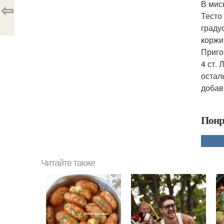
В мис
⇦
Тесто
граду
коржи
Приго
4 ст.
остал
добав
Понр
Читайте также