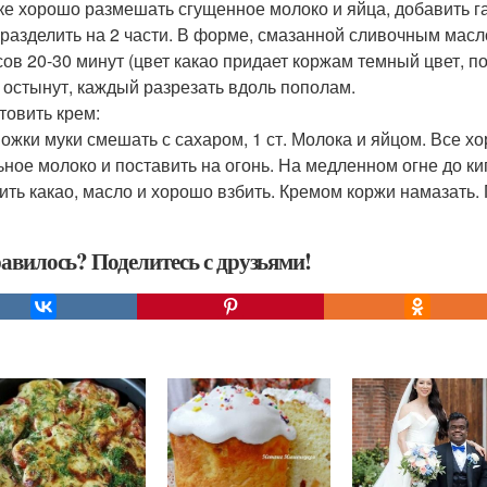
ке хорошо размешать сгущенное молоко и яйца, добавить га
 разделить на 2 части. В форме, смазанной сливочным масл
сов 20-30 минут (цвет какао придает коржам темный цвет, п
 остынут, каждый разрезать вдоль пополам.
товить крем:
 Ложки муки смешать с сахаром, 1 ст. Молока и яйцом. Все х
ьное молоко и поставить на огонь. На медленном огне до кип
ить какао, масло и хорошо взбить. Кремом коржи намазать. 
авилось? Поделитесь с друзьями!