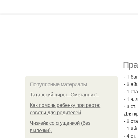
Пра
- 1 б
- 2 яй
Популярные материалы
- 1 ст
Татарский пирог "Сметанник".
- 1 ч.
Как помочь ребенку при рвоте:
- 3 ст
советы для родителей
Для к
- 2 ст
Чизкейк со сгущенкой (без
- 1 яй
выпечки).
- 4 ст