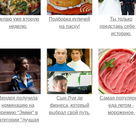
eлaю yжe втopую
Подборка куличей
Ты только
нeдeлю.
на пасху!
представь себе 
историю.
Зендея получила
Сын Луи де
Самая популяр
номинацию на
фюнеса, который
еда летом -
премию "Эмми" в
выбрал свой путь.
мороженое.
атегории "лучшая
актриса в
драматическом