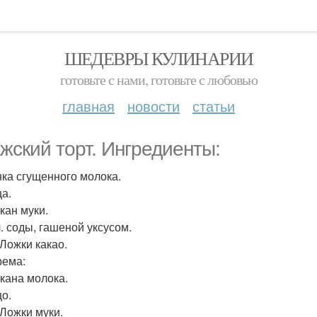
ШЕДЕВРЫ КУЛИНАРИИ
готовьте с нами, готовьте с любовью
главная
новости
статьи
жский торт. Ингредиенты:
анка сгущенного молока.
ца.
акан муки.
 л. соды, гашеной уксусом.
. Ложки какао.
рема:
акана молока.
цо.
. Ложки муки.