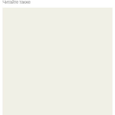
Читайте также
Зефир. Ну что сказать?
Amirchik купил себе свою первую машину - настоящий
автомобиль мечты для многих автолюбителей.