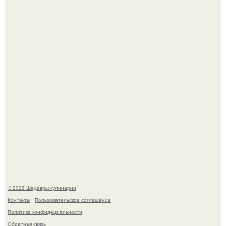
Мария порошина показала повзрослевшую дочь.
Сын Луи де фюнеса, который выбрал свой путь.
© 2026 Шедевры кулинарии
Контакты
Пользовательское соглашение
Политика конфидециальности
Обратная связь