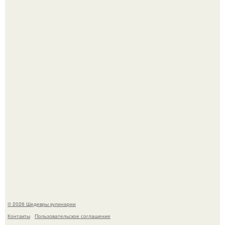
Мария порошина показала повзрослевшую дочь.
Первый раз я попробовал его, когда приехал в гости к
деду.
© 2026 Шедевры кулинарии
Контакты
Пользовательское соглашение