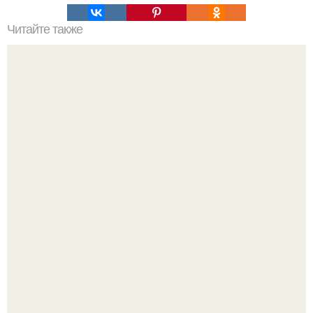
Читайте также
Этот рецепт капусты сделает вас настоящим гуру
кулинарии.
Юра музыченко недавно отпраздновал свой день