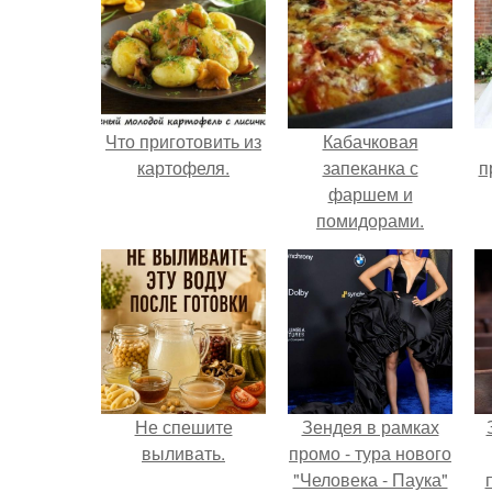
Что приготовить из
Кабачковая
картофеля.
запеканка с
п
фаршем и
помидорами.
Не спешите
Зендея в рамках
выливать.
промо - тура нового
"Человека - Паука"