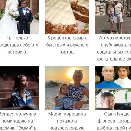
Ты только
6 рецептов самых
Артур пирожк
редставь себе эту
быстрых и вкусных
опубликовал 
историю.
тортов.
социальных се
трогательное ф
с супругой
Анжеликой,
сделанное в
время их недав
путешествия 
Италию.
Зендея получила
Мария порошина
Сын Луи де
номинацию на
показала
фюнеса, котор
премию "Эмми" в
повзрослевшую
выбрал свой пу