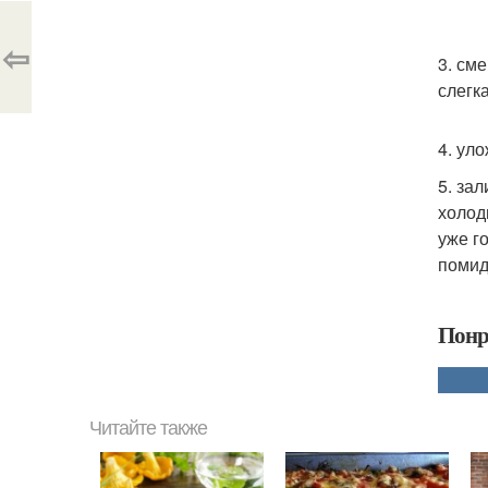
⇦
3. см
слегк
4. ул
5. за
холод
уже г
помид
Понр
Читайте также