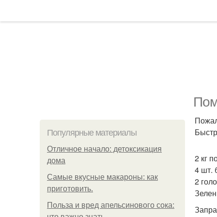
Пом
Пожал
Быстр
Популярные материалы
Отличное начало: детоксикация
2 кг 
дома
4 шт.
Самые вкусные макароны: как
2 голо
приготовить.
Зелен
Польза и вред апельсинового сока:
Запра
что важно знать