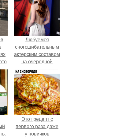
ов
Любуемся
в
сногсшибательным
тях
актерским составом
ото
на очередной
премьере нового
человека - паука.
о
него
в
Этот рецепт с
ый
первого раза даже
ть.
у новичков