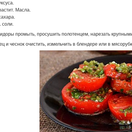
уксуса.
растит. Масла.
сахара.
. соли.
мидоры промыть, просушить полотенцем, нарезать крупными
рец и чеснок очистить, измельчить в блендере или в мясорубк