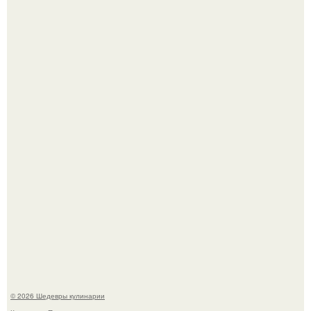
Зендея в рамках промо - тура нового "Человека - Паука"
в Лос-анджелесе.
Мария порошина показала повзрослевшую дочь.
© 2026 Шедевры кулинарии