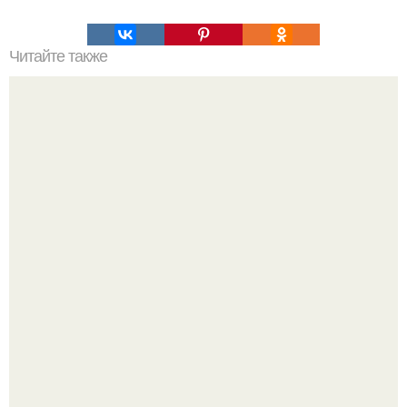
Читайте также
Очень вкусные кексики на завтрак.
Аня Тейлор - Джой провела детство и юность,