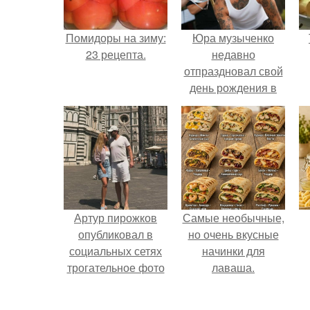
Помидоры на зиму:
Юра музыченко
23 рецепта.
недавно
отпраздновал свой
день рождения в
кругу самых
близких и родных
людей.
Артур пирожков
Самые необычные,
опубликовал в
но очень вкусные
социальных сетях
начинки для
трогательное фото
лаваша.
с супругой
Анжеликой,