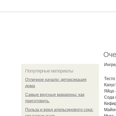
Оче
Ингре
Популярные материалы
Тесто
Отличное начало: детоксикация
Капуст
дома
Яйцо -
Самые вкусные макароны: как
Сода (
приготовить.
Кефир 
Майоне
Польза и вред апельсинового сока:
Мука -
что важно знать