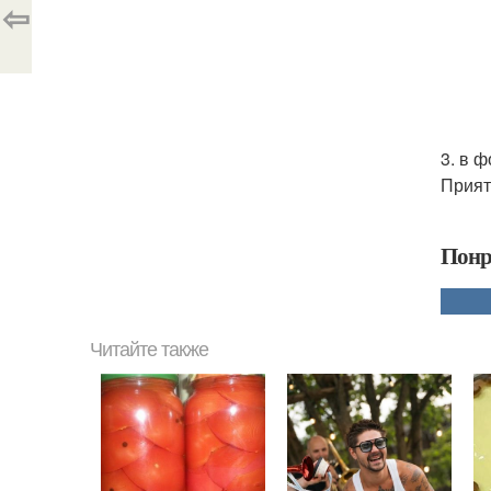
⇦
3. в 
Прият
Понр
Читайте также