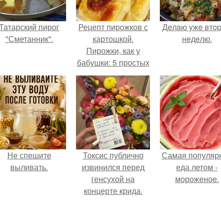
Татарский пирог
Рецепт пирожков с
Дeлaю yжe втo
"Сметанник".
картошкой.
нeдeлю.
Пирожки, как у
бабушки: 5 простых
рецептов.
Не спешите
Токсис публично
Самая популяр
выливать.
извинился перед
еда летом -
генсухой на
мороженое.
концерте крида.