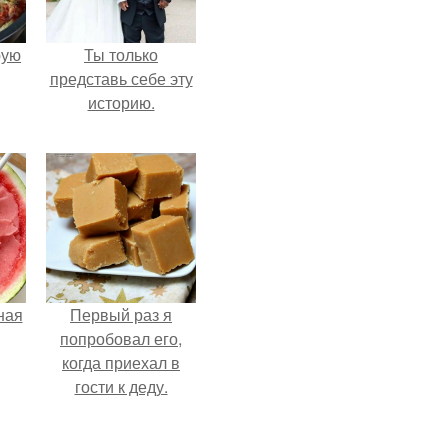
pую
Ты только
представь себе эту
историю.
ная
Первый раз я
попробовал его,
когда приехал в
гости к деду.