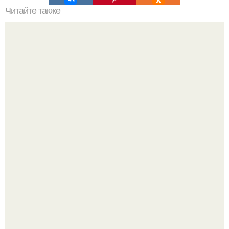
Читайте также
Чай, который растопит все килограммы.
Amirchik купил себе свою первую машину - настоящий
автомобиль мечты для многих автолюбителей.