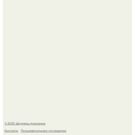
Зендея получила номинацию на премию "Эмми" в
категории "лучшая актриса в драматическом сериале" за
третий сезон "эйфории".
Первый раз я попробовал его, когда приехал в гости к
деду.
© 2026 Шедевры кулинарии
Контакты
Пользовательское соглашение