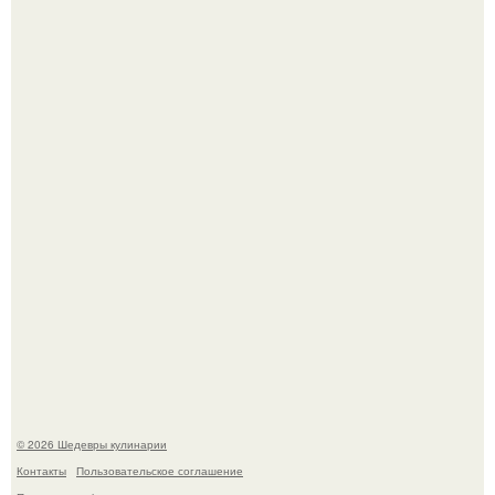
Самая популярная еда летом - мороженое.
Первый раз я попробовал его, когда приехал в гости к
деду.
© 2026 Шедевры кулинарии
Контакты
Пользовательское соглашение