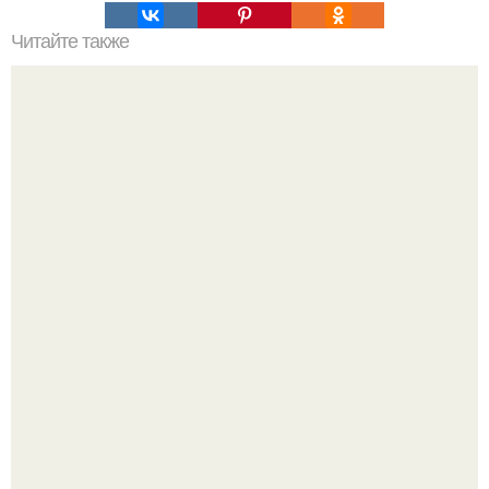
Читайте также
Запеканка из пельменей "Ленивая Жена".
Amirchik купил себе свою первую машину - настоящий
автомобиль мечты для многих автолюбителей.