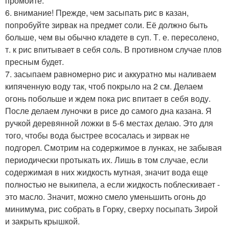
промойте.
6. внимание! Прежде, чем засыпать рис в казан,
попробуйте зирвак на предмет соли. Её должно быть
больше, чем вы обычно кладете в суп. Т. е. пересолено,
т. к рис впитывает в себя соль. В противном случае плов
пресным будет.
7. засыпаем равномерно рис и аккуратно мы наливаем
кипяченную воду так, чтоб покрыло на 2 см. Делаем
огонь побольше и ждем пока рис впитает в себя воду.
После делаем луночки в рисе до самого дна казана. Я
ручкой деревянной ложки в 5-6 местах делаю. Это для
того, чтобы вода быстрее всосалась и зирвак не
подгорел. Смотрим на содержимое в лунках, не забывая
периодически протыкать их. Лишь в том случае, если
содержимая в них жидкость мутная, значит вода еще
полностью не выкипела, а если жидкость поблескивает -
это масло. Значит, можно смело уменьшить огонь до
минимума, рис собрать в Горку, сверху посыпать Зирой
и закрыть крышкой.