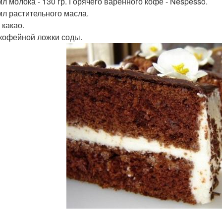
мл молока - 130 гр. Горячего варенного кофе - Nespesso.
 мл растительного масла.
р какао.
 кофейной ложки соды.