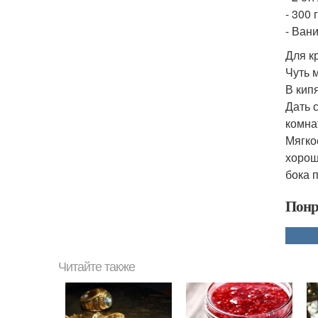
- 300 
- Ван
Для к
Чуть 
В кип
Дать 
комна
Мягко
хорош
бока 
Понр
Читайте также