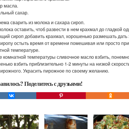
гр масла.
ильный сахар.
рема сварить из молока и сахара сироп.
молока оставить, чтоб развести в нем крахмал до гладкой о
ящий сироп добавить крахмал, хорошенько размешать дать за
сиропу остыть время от времени помешивая или просто при
тной температуре.
е комнатной температуры сливочное масло взбить, понемн
енько взбить приблизительно 1-2 минуты на низкой скорос
пирожного. Украсить пирожное по своему желанию.
авилось? Поделитесь с друзьями!