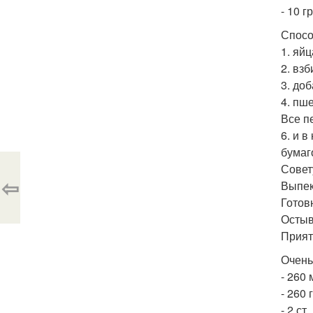
- 10 г
Спосо
1. яй
2. вз
3. до
4. пш
Все п
6. и 
бумаг
Совет
⇦
Выпек
Готов
Остыв
Прият
Очень
- 260 
- 260 
- 2 с