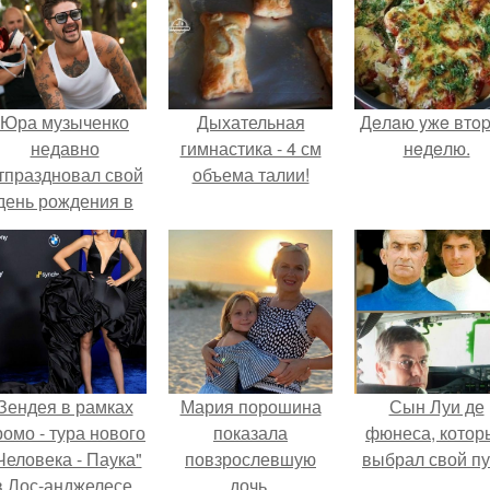
Юра музыченко
Дыхательная
Дeлaю yжe втo
недавно
гимнастика - 4 см
нeдeлю.
тпраздновал свой
объема талии!
день рождения в
кругу самых
близких и родных
людей.
Зендея в рамках
Мария порошина
Сын Луи де
ромо - тура нового
показала
фюнеса, котор
Человека - Паука"
повзрослевшую
выбрал свой пу
в Лос-анджелесе.
дочь.