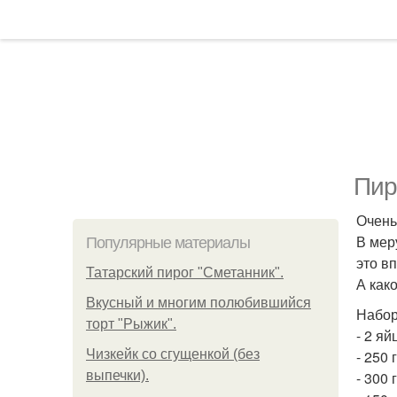
Пир
Очень
В мер
Популярные материалы
это в
Татарский пирог "Сметанник".
А как
Вкусный и многим полюбившийся
Набор
торт "Рыжик".
- 2 яй
Чизкейк со сгущенкой (без
- 250 
выпечки).
- 300 