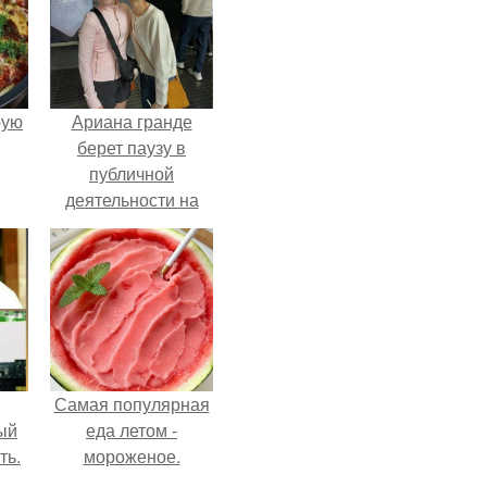
pую
Ариана гранде
берет паузу в
публичной
деятельности на
фоне слухов о
своем здоровье.
Самая популярная
ый
еда летом -
ть.
мороженое.