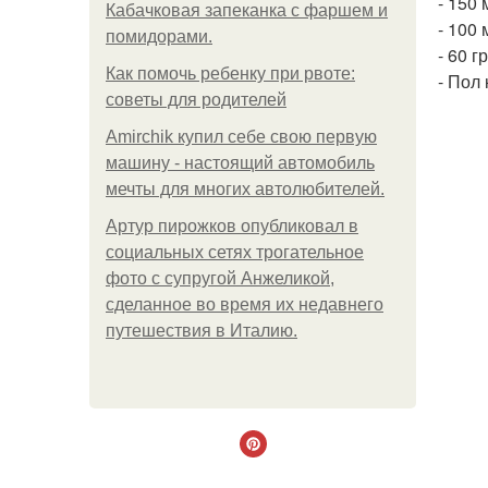
- 150 
Кабачковая запеканка с фаршем и
- 100
помидорами.
- 60 г
Как помочь ребенку при рвоте:
- Пол
советы для родителей
Amirchik купил себе свою первую
машину - настоящий автомобиль
мечты для многих автолюбителей.
Артур пирожков опубликовал в
социальных сетях трогательное
фото с супругой Анжеликой,
сделанное во время их недавнего
путешествия в Италию.