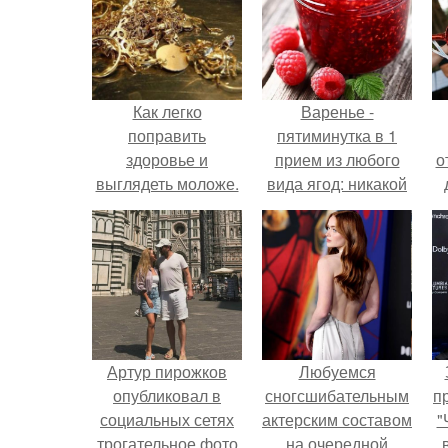
Как легко
Варенье -
поправить
пятиминутка в 1
здоровье и
прием из любого
о
выглядеть моложе.
вида ягод: никакой
длительной варки,
все витамины на
месте!
Артур пирожков
Любуемся
опубликовал в
сногсшибательным
п
социальных сетях
актерским составом
"
трогательное фото
на очередной