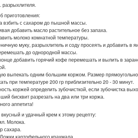
р. разрыхлителя.
б приготовления:
ца взбить с сахаром до пышной массы.
бивая добавить масло растительное без запаха.
бавить молоко комнатной температуры.
еничную муку, разрыхлитель и соду просеять и добавить в я
еремешать до однородной массы.
в конце добавить горячий кофе перемешать и вылить в зара
ой.
ую выпекать одним большим коржом. Размер прямоугольной
ать при температуре 200 гр приблизительно 20 - 30 минут.
ность коржей определить зубочисткой, если зубочистка выход
ший бисквит разрезать на два или три коржа.
ного аппетита!
 вкусный и удачный крем к этому рецепту:
мл. Молока.
гр сахара.
т. Ложки картофельного крахмала.