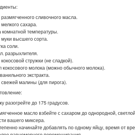
диенты:
р размягченного сливочного масла.
р мелкого сахара.
а комнатной температуры.
р муки высшего сорта.
ка соли.
. л. разрыхлителя.
 кокосовой стружки (не сладкой).
л кокосового молока (можно обычного молока).
. ванильного экстракта.
р свежей малины (для пирога).
товление:
ку разогрейте до 175 градусов.
змягченное масло взбейте с сахаром до однородной, светло
сти вашего миксера.
степенно начинайте добавлять по одному яйцу, время от в
олее равномерного перемешивания.