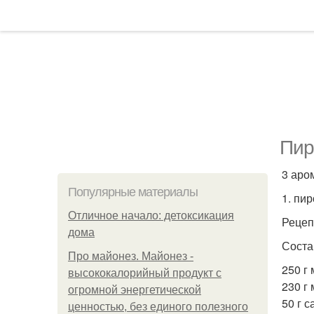
Пир
3 аро
Популярные материалы
1. пир
Отличное начало: детоксикация
Рецеп
дома
Соста
Про майонез. Майонез -
250 г 
высококалорийный продукт с
230 г 
огромной энергетической
50 г с
ценностью, без единого полезного