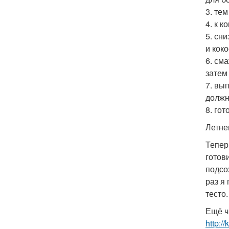
3. те
4. к 
5. сн
и кок
6. см
затем
7. вы
должн
8. го
Летне
Тепер
готов
подсо
раз я
тесто.
Ещё ч
http://