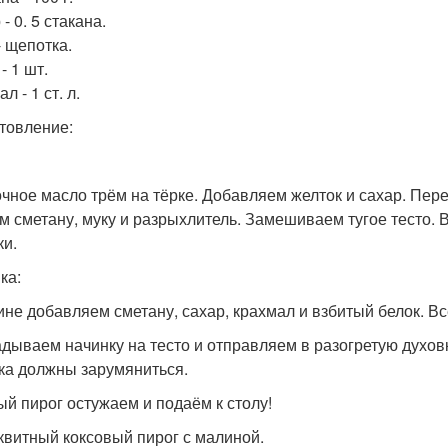
- 0. 5 стакана.
- щепотка.
- 1 шт.
л - 1 ст. л.
товление:
чное масло трём на тёрке. Добавляем желток и сахар. Пе
м сметану, муку и разрыхлитель. Замешиваем тугое тесто.
ки.
ка:
ине добавляем сметану, сахар, крахмал и взбитый белок. 
дываем начинку на тесто и отправляем в разогретую духовк
ка должны зарумяниться.
ый пирог остужаем и подаём к столу!
сквитный коксовый пирог с малиной.