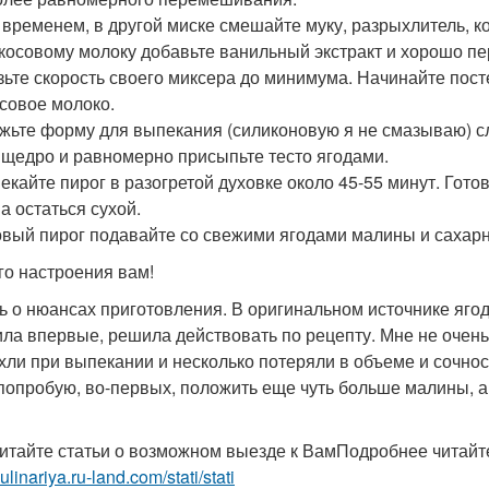
м временем, в другой миске смешайте муку, разрыхлитель, к
кокосовому молоку добавьте ванильный экстракт и хорошо п
изьте скорость своего миксера до минимума. Начинайте пос
осовое молоко.
ажьте форму для выпекания (силиконовую я не смазываю) с
 щедро и равномерно присыпьте тесто ягодами.
пекайте пирог в разогретой духовке около 45-55 минут. Гото
а остаться сухой.
товый пирог подавайте со свежими ягодами малины и сахарн
го настроения вам!
ь о нюансах приготовления. В оригинальном источнике ягод
ила впервые, решила действовать по рецепту. Мне не очень 
хли при выпекании и несколько потеряли в объеме и сочност
 попробую, во-первых, положить еще чуть больше малины, а,
итайте статьи о возможном выезде к ВамПодробнее читайте
kulinariya.ru-land.com/stati/stati