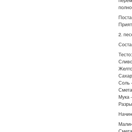
перем
полно
Поста
Прият
2. пе
Соста
Тесто:
Сливо
Желток
Сахар 
Соль 
Сметан
Мука -
Разрых
Начин
Малина
Сметан