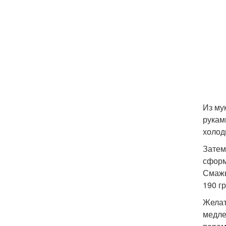
Из му
рукам
холод
Затем
сформ
Смажь
190 г
Желат
медле