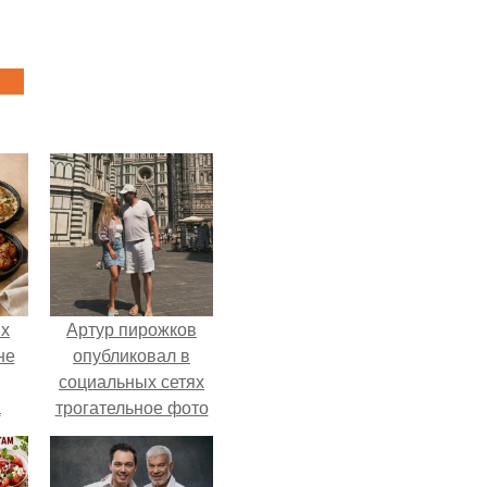
ых
Артур пирожков
не
опубликовал в
социальных сетях
а
трогательное фото
с супругой
Анжеликой,
сделанное во