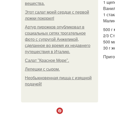
1 щеп
вещества.
Ванил
Этот салат моей сердце с первой
1 ста
ложки покорил!
Малин
Артур пирожков опубликовал в
500 г
социальных сетях трогательное
2/3 С
фото с супругой Анжеликой,
500 м
сделанное во время их недавнего
30 г ж
путешествия в Италию.
Приго
Салат "Красное Море".
Лепешки с сыром.
Необыкновенная пицца с изящной
подачей!