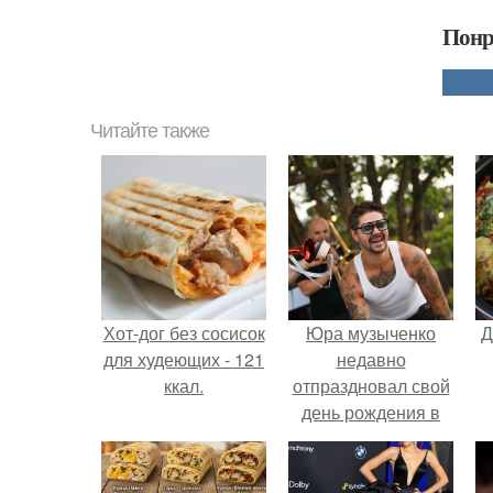
Понр
Читайте также
Хот-дог без сосисок
Юра музыченко
Д
для худеющих - 121
недавно
ккал.
отпраздновал свой
день рождения в
кругу самых
близких и родных
людей.