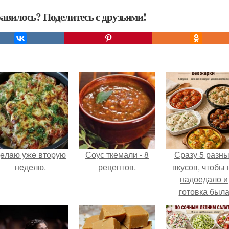
авилось? Поделитесь с друзьями!
eлaю yжe втopую
Соус ткемали - 8
Сразу 5 разн
нeдeлю.
рецептов.
вкусов, чтобы 
надоедало и
готовка был
проще.