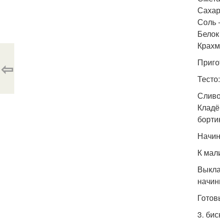
Сахар 
Соль 
Белок 
Крахма
Приго
⇦
Тесто:
Сливо
Кладё
борти
Начин
К мал
Выкла
начин
Готов
3. би