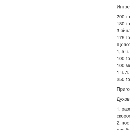
Ингре
200 г
180 г
3 яйц
175 г
Щепот
1, 5 ч
100 гр
100 м
1 ч. л
250 г
Приго
Духов
1. ра
скоро
2. по
для б