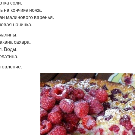
отка соли.
ь на кончике ножа.
кан малинового варенья.
овая начинка.
 малины.
такана сахара.
л. Воды.
елатина.
товление: