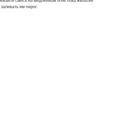
ревайте смесь на медленном огне пока желатин
 заливать им пирог.