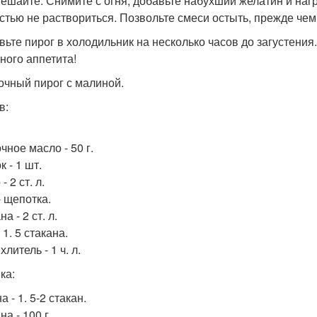
ешайте. Снимите с огня, добавьте набухший желатин и наг
стью не раствориться. Позвольте смеси остыть, прежде чем
вьте пирог в холодильник на несколько часов до загустения.
ного аппетита!
сочный пирог с малиной.
в:
чное масло - 50 г.
 - 1 шт.
- 2 ст. л.
- щепотка.
а - 2 ст. л.
 1. 5 стакана.
литель - 1 ч. л.
ка:
 - 1. 5-2 стакан.
а - 100 г.