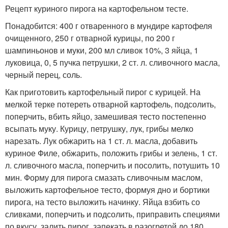
Рецепт куриного пирога на картофельном тесте.
Понадобится: 400 г отваренного в мундире картофеля
очищенного, 250 г отварной курицы, по 200 г
шампиньонов и муки, 200 мл сливок 10%, 3 яйца, 1
луковица, 0, 5 пучка петрушки, 2 ст. л. сливочного масла,
черный перец, соль.
Как приготовить картофельный пирог с курицей. На
мелкой терке потереть отварной картофель, подсолить,
поперчить, вбить яйцо, замешивая тесто постепенно
всыпать муку. Курицу, петрушку, лук, грибы мелко
нарезать. Лук обжарить на 1 ст. л. масла, добавить
куриное Филе, обжарить, положить грибы и зелень, 1 ст.
л. сливочного масла, поперчить и посолить, потушить 10
мин. Форму для пирога смазать сливочным маслом,
выложить картофельное тесто, формуя дно и бортики
пирога, на тесто выложить начинку. Яйца взбить со
сливками, поперчить и подсолить, приправить специями
по вкусу, залить пирог, запекать в разогретой до 180