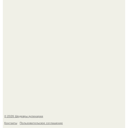
Сын Луи де фюнеса, который выбрал свой путь.
Первый раз я попробовал его, когда приехал в гости к
деду.
© 2026 Шедевры кулинарии
Контакты
Пользовательское соглашение