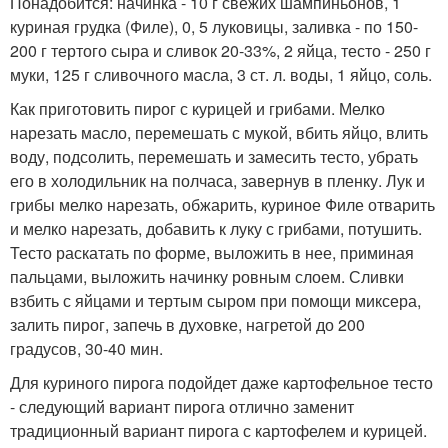
Понадобится: начинка - 10 г свежих шампиньонов, 1
куриная грудка (Филе), 0, 5 луковицы, заливка - по 150-
200 г тертого сыра и сливок 20-33%, 2 яйца, тесто - 250 г
муки, 125 г сливочного масла, 3 ст. л. воды, 1 яйцо, соль.
Как приготовить пирог с курицей и грибами. Мелко
нарезать масло, перемешать с мукой, вбить яйцо, влить
воду, подсолить, перемешать и замесить тесто, убрать
его в холодильник на полчаса, завернув в пленку. Лук и
грибы мелко нарезать, обжарить, куриное Филе отварить
и мелко нарезать, добавить к луку с грибами, потушить.
Тесто раскатать по форме, выложить в нее, приминая
пальцами, выложить начинку ровным слоем. Сливки
взбить с яйцами и тертым сыром при помощи миксера,
залить пирог, запечь в духовке, нагретой до 200
градусов, 30-40 мин.
Для куриного пирога подойдет даже картофельное тесто
- следующий вариант пирога отлично заменит
традиционный вариант пирога с картофелем и курицей.