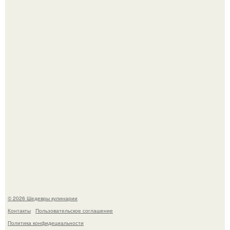
Мария порошина показала повзрослевшую дочь.
Сын Луи де фюнеса, который выбрал свой путь.
© 2026 Шедевры кулинарии
Контакты
Пользовательское соглашение
Политика конфидециальности