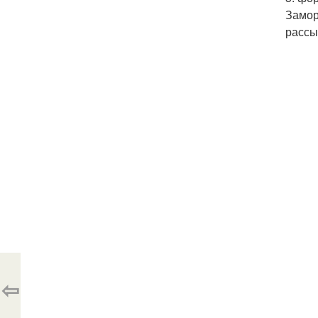
Замор
рассы
⇦