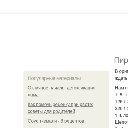
Пир
В ори
ждать
Популярные материалы
Нам п
Отличное начало: детоксикация
1, 5 с
дома
125 г
Как помочь ребенку при рвоте:
220 г 
советы для родителей
1 ч. 
Соус ткемали - 8 рецептов.
Щепот