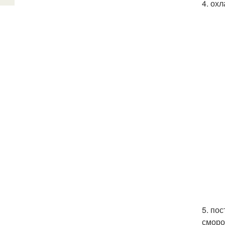
4. ох
5. по
сморо