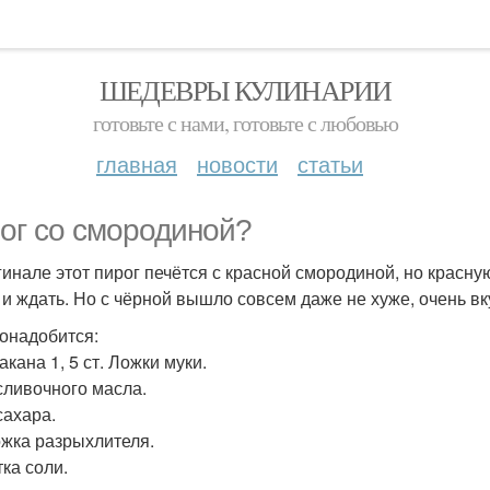
ШЕДЕВРЫ КУЛИНАРИИ
готовьте с нами, готовьте с любовью
главная
новости
статьи
ог со смородиной?
гинале этот пирог печётся с красной смородиной, но красн
 и ждать. Но с чёрной вышло совсем даже не хуже, очень вк
онадобится:
такана 1, 5 ст. Ложки муки.
 сливочного масла.
сахара.
ложка разрыхлителя.
ка соли.