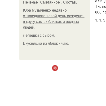
3 яйца
Печенье "Сметанное". Состав.
1 ч. л
Юра музыченко недавно
600 г
отпраздновал свой день рождения
1. 1,
в кругу самых близких и родных
людей.
Лепешки с сыром.
Вкусняшка из яблок к чаю.