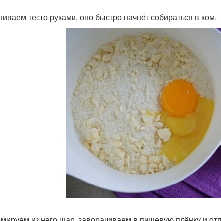
иваем тесто руками, оно быстро начнёт собираться в ком.
рмируем из него шар, заворачиваем в пищевую плёнку и от