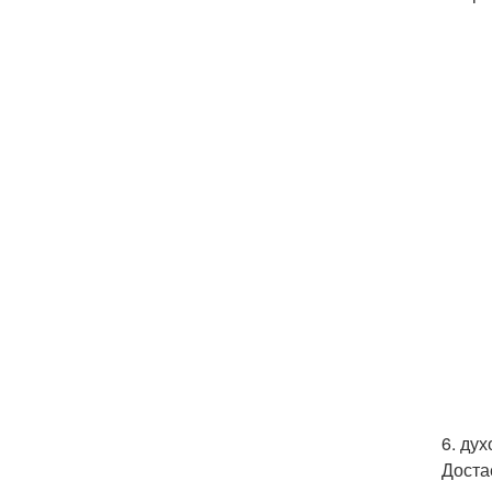
6. ду
Доста