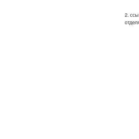
2. сс
отделя