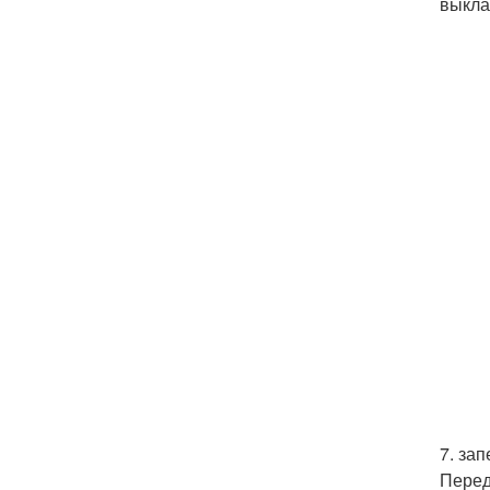
выкла
7. за
Перед