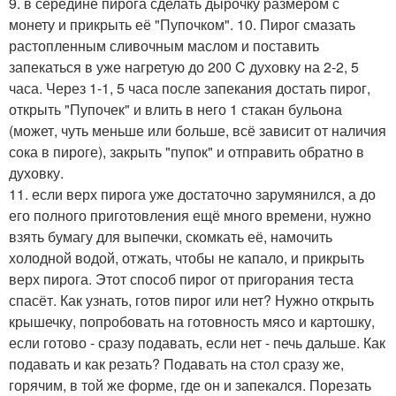
9. в середине пирога сделать дырочку размером с
монету и прикрыть её "Пупочком". 10. Пирог смазать
растопленным сливочным маслом и поставить
запекаться в уже нагретую до 200 C духовку на 2-2, 5
часа. Через 1-1, 5 часа после запекания достать пирог,
открыть "Пупочек" и влить в него 1 стакан бульона
(может, чуть меньше или больше, всё зависит от наличия
сока в пироге), закрыть "пупок" и отправить обратно в
духовку.
11. если верх пирога уже достаточно зарумянился, а до
его полного приготовления ещё много времени, нужно
взять бумагу для выпечки, скомкать её, намочить
холодной водой, отжать, чтобы не капало, и прикрыть
верх пирога. Этот способ пирог от пригорания теста
спасёт. Как узнать, готов пирог или нет? Нужно открыть
крышечку, попробовать на готовность мясо и картошку,
если готово - сразу подавать, если нет - печь дальше. Как
подавать и как резать? Подавать на стол сразу же,
горячим, в той же форме, где он и запекался. Порезать