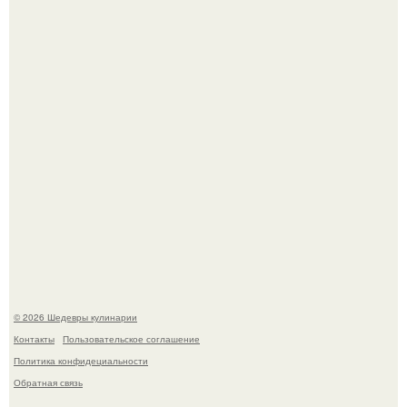
Самая популярная еда летом - мороженое.
Первый раз я попробовал его, когда приехал в гости к
деду.
© 2026 Шедевры кулинарии
Контакты
Пользовательское соглашение
Политика конфидециальности
Обратная связь