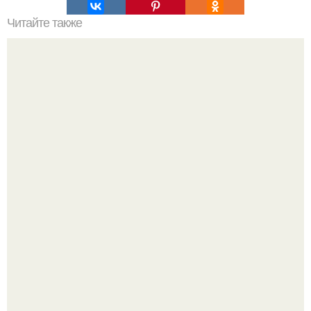
Читайте также
Соус ткемали - 8 рецептов.
Варенье - пятиминутка в 1 прием из любого вида ягод:
никакой длительной варки, все витамины на месте!