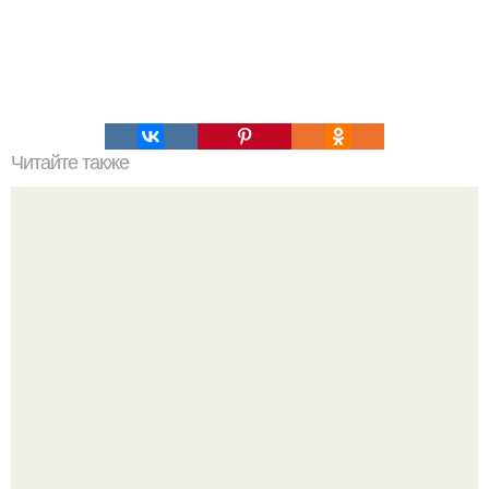
Читайте также
Творожные завитушки в сметанной заливке. Творожные
завитушки. Ингредиенты: