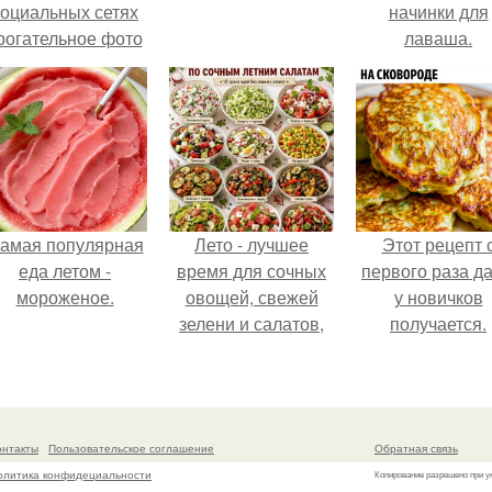
социальных сетях
начинки для
рогательное фото
лаваша.
с супругой
Анжеликой,
сделанное во
ремя их недавнего
путешествия в
Италию.
амая популярная
Лето - лучшее
Этот рецепт 
еда летом -
время для сочных
первого раза д
мороженое.
овощей, свежей
у новичков
зелени и салатов,
получается.
которые готовятся
буквально за
несколько минут.
онтакты
Пользовательское соглашение
Обратная связь
олитика конфидециальности
Копирование разрешено при у