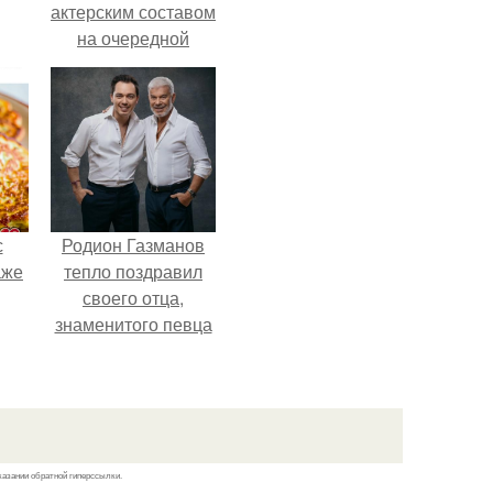
актерским составом
на очередной
премьере нового
человека - паука.
с
Родион Газманов
аже
тепло поздравил
своего отца,
знаменитого певца
Олега Газманова, с
важным юбилеем -
75-летием.
казании обратной гиперссылки.