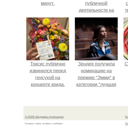
минут.
публичной
деятельности на
т
фоне слухов о
своем здоровье.
в
Токсис публично
Зендея получила
С
извинился перед
номинацию на
генсухой на
премию "Эмми" в
концерте крида.
категории "лучшая
актриса в
драматическом
сериале" за третий
сезон "эйфории".
© 2026 Шедевры кулинарии
К
П
Готовьте с нами, готовьте с любовью