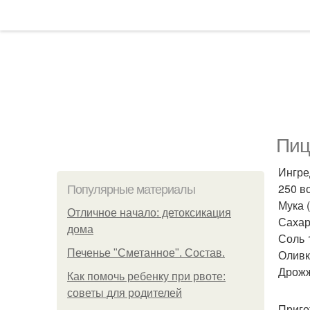
Пиц
Ингре
250 в
Популярные материалы
Мука 
Отличное начало: детоксикация
Сахар 
дома
Соль 1
Печенье "Сметанное". Состав.
Оливк
Дрожжи
Как помочь ребенку при рвоте:
советы для родителей
Приго