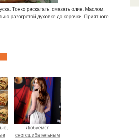
куска. Тонко раскатать, смазать олив. Маслом,
ьно разогретой духовке до корочки. Приятного
ые,
Любуемся
ные
сногсшибательным