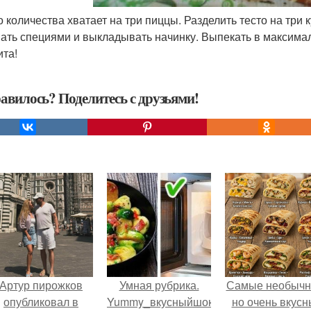
о количества хватает на три пиццы. Разделить тесто на три 
ать специями и выкладывать начинку. Выпекать в максимал
ита!
авилось? Поделитесь с друзьями!
Артур пирожков
Умная рубрика.
Самые необычн
опубликовал в
Yummy_вкусныйшок.
но очень вкус