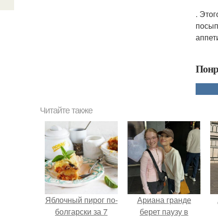
. Этог
посып
аппет
Понр
Читайте также
Яблочный пирог по-
Ариана гранде
болгарски за 7
берет паузу в