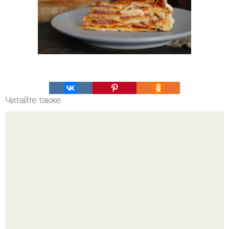
Читайте также
Топ - 10 обалденно вкусных, но простых запеканок?