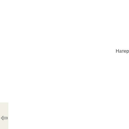
Натер
⇦