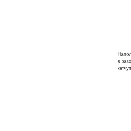
Напол
в раз
кетчу