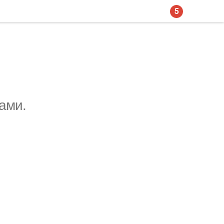
5
ами.