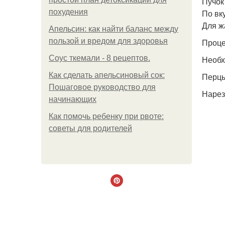
Пучок
похудения
По вк
Для ж
Апельсин: как найти баланс между
пользой и вредом для здоровья
Проце
Соус ткемали - 8 рецептов.
Необх
Как сделать апельсиновый сок:
Перцы
Пошаговое руководство для
Нарез
начинающих
Как помочь ребенку при рвоте:
советы для родителей