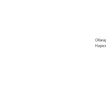
Обжар
Нарез