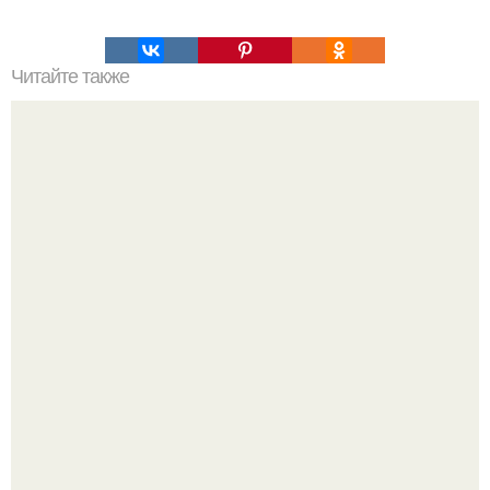
Читайте также
"Божественный Кекс". Этот шоколадный кекс именно то,
что надо когда хочется чего то супер шоколадного.