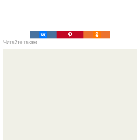
Читайте также
Как от чистить ручки у плиты!