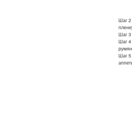
Шаг 2
пленк
Шаг 3
Шаг 4
румян
Шаг 5
аппет