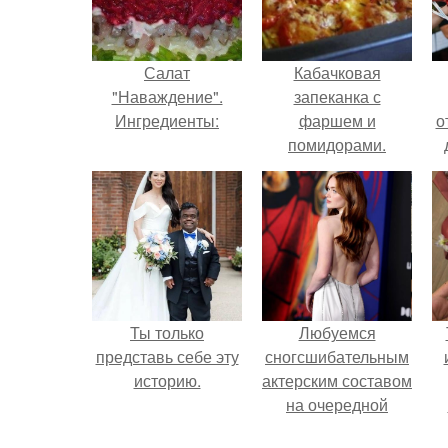
Салат
Кабачковая
"Наваждение".
запеканка с
Ингредиенты:
фаршем и
о
помидорами.
Ты только
Любуемся
представь себе эту
сногсшибательным
историю.
актерским составом
на очередной
премьере нового