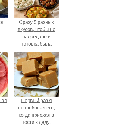
ог
Сразу 5 разных
вкусов, чтобы не
надоедало и
готовка была
проще.
ная
Первый раз я
попробовал его,
когда приехал в
гости к деду.