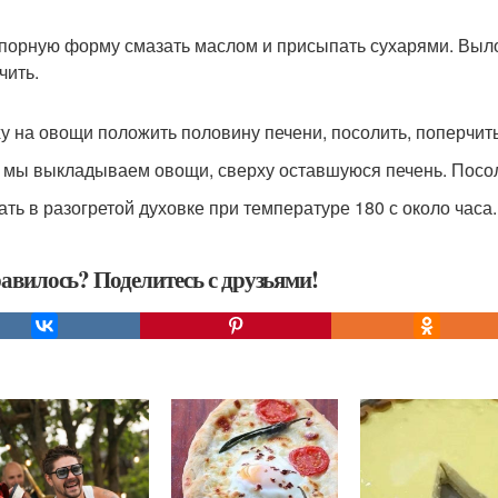
порную форму смазать маслом и присыпать сухарями. Вылож
чить.
у на овощи положить половину печени, посолить, поперчить
 мы выкладываем овощи, сверху оставшуюся печень. Посол
ать в разогретой духовке при температуре 180 с около часа
авилось? Поделитесь с друзьями!