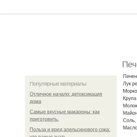
Печ
Печен
Лук р
Популярные материалы
Морко
Отличное начало: детоксикация
Крупа
дома
Молоко
Самые вкусные макароны: как
Майон
приготовить.
Соль, 
Масло
Польза и вред апельсинового сока:
что важно знать