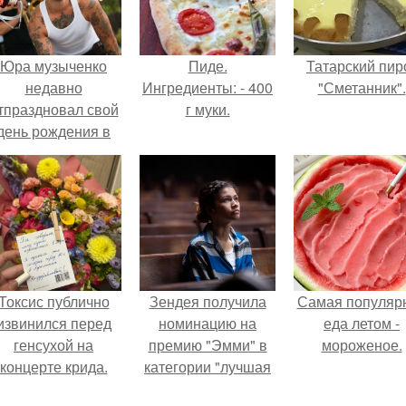
Юра музыченко
Пиде.
Татарский пир
недавно
Ингредиенты: - 400
"Сметанник".
тпраздновал свой
г муки.
день рождения в
кругу самых
близких и родных
людей.
Токсис публично
Зендея получила
Самая популяр
извинился перед
номинацию на
еда летом -
генсухой на
премию "Эмми" в
мороженое.
концерте крида.
категории "лучшая
актриса в