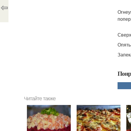
⇦
Огнеу
попер
Сверх
Опять
Запек
Понр
Читайте также