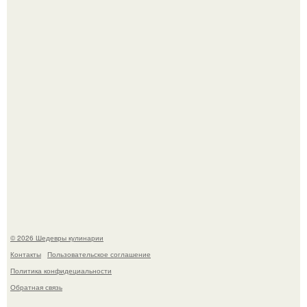
категории "лучшая актриса в драматическом сериале" за
третий сезон "эйфории".
Первый раз я попробовал его, когда приехал в гости к
деду.
© 2026 Шедевры кулинарии
Контакты
Пользовательское соглашение
Политика конфидециальности
Обратная связь