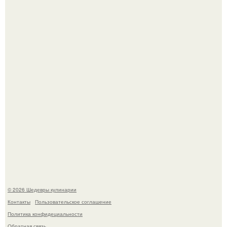
Сын Луи де фюнеса, который выбрал свой путь.
Самая популярная еда летом - мороженое.
© 2026 Шедевры кулинарии
Контакты
Пользовательское соглашение
Политика конфидециальности
Обратная связь