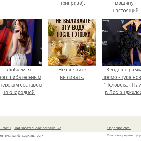
приправа).
машину -
настоящий
автомобиль ме
для многих
автолюбителе
Любуемся
Не спешите
Зендея в рамк
ногсшибательным
выливать.
промо - тура но
ктерским составом
"Человека - Пау
на очередной
в Лос-анджеле
премьере нового
человека - паука.
онтакты
Пользовательское соглашение
Обратная связь
олитика конфидециальности
Копирование разрешено при у