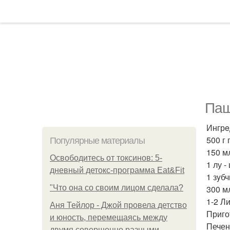
Пaш
Ингрe
500 г 
Популярные материалы
150 м
Освободитесь от токсинов: 5-
1 лу -
дневный детокс-программа Eat&Fit
1 зyб
"Что она со своим лицом сделала?
300 м
1-2 Л
Аня Тейлор - Джой провела детство
Приго
и юность, перемещаясь между
Печен
двумя совершенно разными