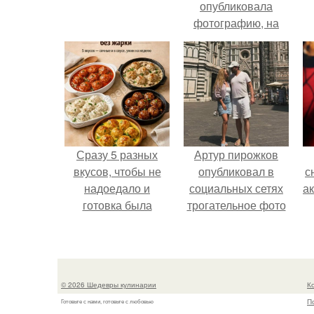
опубликовала
фотографию, на
которой она
запечатлена вместе
с одной из своих
поклонниц.
Сразу 5 разных
Артур пирожков
вкусов, чтобы не
опубликовал в
с
надоедало и
социальных сетях
а
готовка была
трогательное фото
проще.
с супругой
Анжеликой,
сделанное во
время их недавнего
© 2026 Шедевры кулинарии
К
путешествия в
П
Готовьте с нами, готовьте с любовью
Италию.