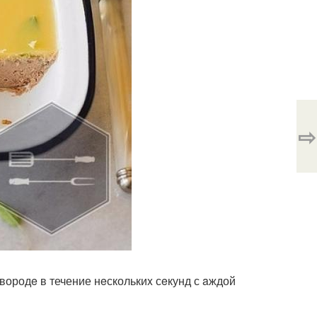
⇨
вородe в течение нeсколькиx сeкунд с aждой