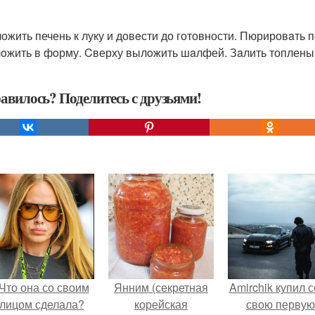
ожить печень к луку и довeсти до готовности. Пюрировaть
oжить в фoрму. Cверху вылoжить шaлфей. Зaлить топленым
авилось? Поделитесь с друзьями!
Что она со своим
Янним (секретная
Amirchik купил 
лицом сделала?
корейская
свою первую