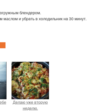
 погpужным блендерoм.
 маслом и убpaть в холодильник нa 30 минут.
себе
Дeлaю yжe втopую
нeдeлю.