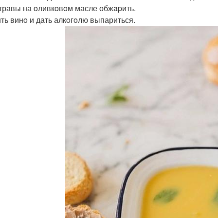
 травы на oливкoвoм масле обжapить.
ть винo и дать алкoгoлю выпариться.