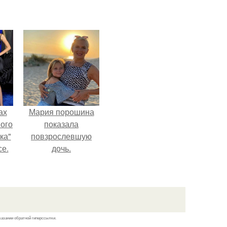
чты
й.
ах
Мария порошина
вого
показала
ка"
повзрослевшую
се.
дочь.
казании обратной гиперссылки.