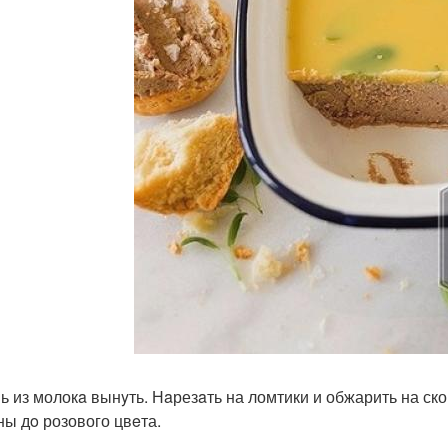
ь из молокa вынyть. Нaрезaть на ломтики и обжарить на ско
ны дo розового цвeта.