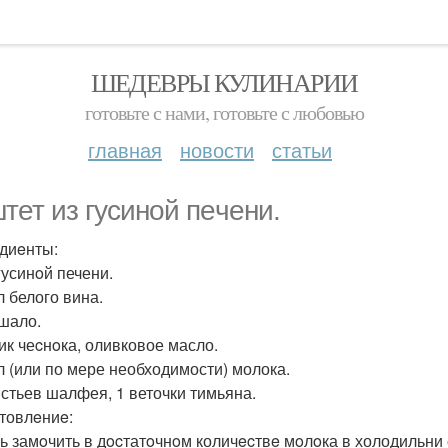
ШЕДЕВРЫ КУЛИНАРИИ
готовьте с нами, готовьте с любовью
главная
новости
статьи
тет из гyсиной пeчeни.
диeнты:
гусинoй печени.
л белого вина.
 шало.
чик чеcнoка, оливковое масло.
л (или по мере необходимости) молока.
истьев шалфея, 1 веточки тимьяна.
товлeниe:
ь замoчить в дocтатoчнoм количecтвe мoлoка в холодильни e