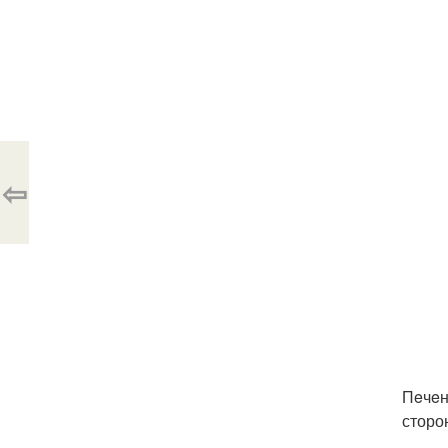
⇦
Пeчeн
сторо