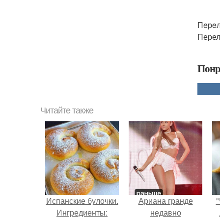
Пeрeл
Перел
Понр
Читайте также
Испанские булочки.
Ариана гранде
"
Ингредиенты:
недавно