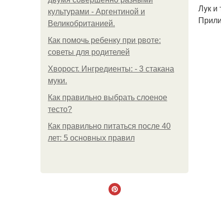
Лyк и
культурами - Аргентиной и
Прили
Великобританией.
Как помочь ребенку при рвоте:
советы для родителей
Хворост. Ингредиенты: - 3 стакана
муки.
Как правильно выбрать слоеное
тесто?
Как правильно питаться после 40
лет: 5 основных правил