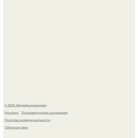
Зендея получила номинацию на премию "Эмми" в
категории "лучшая актриса в драматическом сериале" за
третий сезон "эйфории".
Мария порошина показала повзрослевшую дочь.
© 2026 Шедевры кулинарии
Контакты
Пользовательское соглашение
Политика конфидециальности
Обратная связь