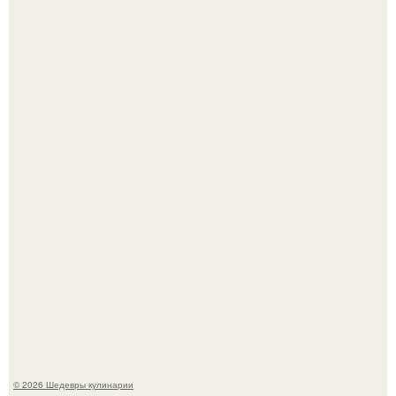
Самая популярная еда летом - мороженое.
Первый раз я попробовал его, когда приехал в гости к
деду.
© 2026 Шедевры кулинарии