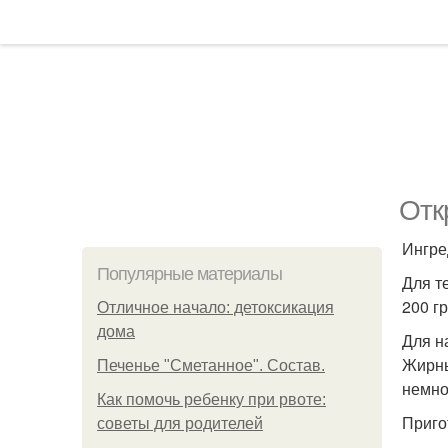
Отк
Ингре
Популярные материалы
Для т
200 гр
Отличное начало: детоксикация
дома
Для н
Жирных
Печенье "Сметанное". Состав.
немно
Как помочь ребенку при рвоте:
Приго
советы для родителей