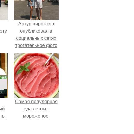
Артур пирожков
эту
опубликовал в
социальных сетях
трогательное фото
с супругой
Анжеликой,
сделанное во
время их недавнего
путешествия в
Италию.
Самая популярная
ый
еда летом -
ть.
мороженое.