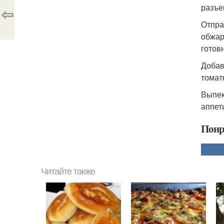
разъе
⇦
Отпра
обжар
готов
Добав
томат
Выпек
аппет
Понр
Читайте также