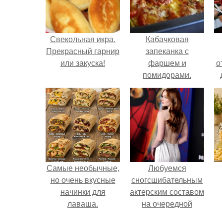
Свекольная икра.
Кабачковая
Прекрасный гарнир
запеканка с
или закуска!
фаршем и
о
помидорами.
Самые необычные,
Любуемся
но очень вкусные
сногсшибательным
начинки для
актерским составом
лаваша.
на очередной
премьере нового