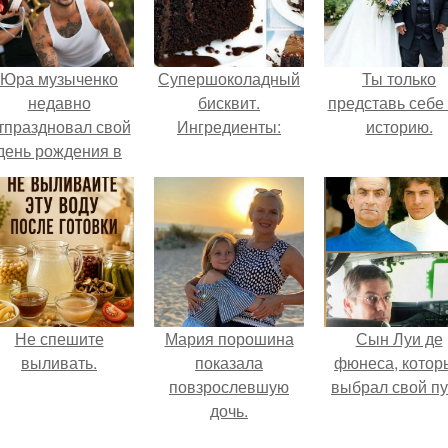
Юра музыченко
Супершоколадный
Ты только
недавно
бисквит.
представь себе 
тпраздновал свой
Ингредиенты:
историю.
день рождения в
кругу самых
близких и родных
людей.
Не спешите
Мария порошина
Сын Луи де
выливать.
показала
фюнеса, котор
повзрослевшую
выбрал свой пу
дочь.