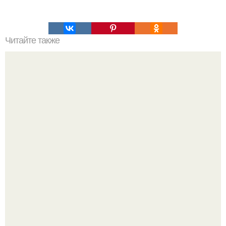
Читайте также
Творожный торт. Этот нежный и очень вкусный
домашний торт всегда на моем праздничном столе.